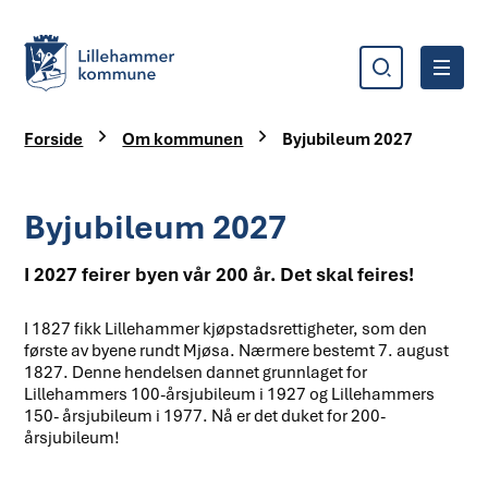
Søk
Meny
Lillehammer kommune
Du er her:
Forside
Om kommunen
Byjubileum 2027
Byjubileum 2027
I 2027 feirer byen vår 200 år. Det skal feires!
I 1827 fikk Lillehammer kjøpstadsrettigheter, som den
første av byene rundt Mjøsa. Nærmere bestemt 7. august
1827. Denne hendelsen dannet grunnlaget for
Lillehammers 100-årsjubileum i 1927 og Lillehammers
150- årsjubileum i 1977. Nå er det duket for 200-
årsjubileum!