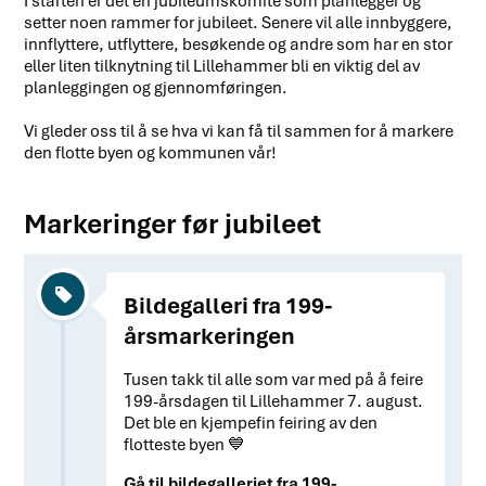
I starten er det en jubileumskomité som planlegger og
setter noen rammer for jubileet. Senere vil alle innbyggere,
innflyttere, utflyttere, besøkende og andre som har en stor
eller liten tilknytning til Lillehammer bli en viktig del av
planleggingen og gjennomføringen.
Vi gleder oss til å se hva vi kan få til sammen for å markere
den flotte byen og kommunen vår!
Markeringer før jubileet
Bildegalleri fra 199-
årsmarkeringen
Tusen takk til alle som var med på å feire
199-årsdagen til Lillehammer 7. august.
Det ble en kjempefin feiring av den
flotteste byen 💙
Gå til bildegalleriet fra 199-