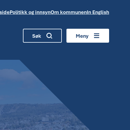
side
Politikk og innsyn
Om kommunen
In English
Søk
Meny