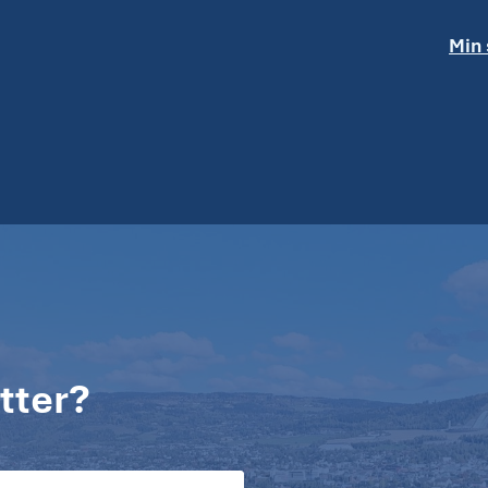
Min 
tter?