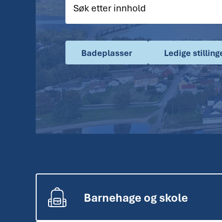
ø
k
e
t
e
Badeplasser
Ledige stilling
k
s
t
Barnehage og skole