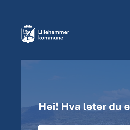
Lillehammer kommune
Lillehammer kommune
Hei! Hva leter du e
S