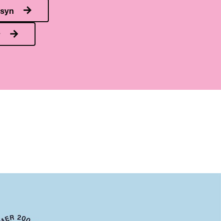
nsyn
r