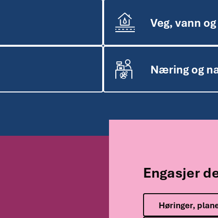
Veg, vann og
Næring og n
Engasjer d
Høringer, plane