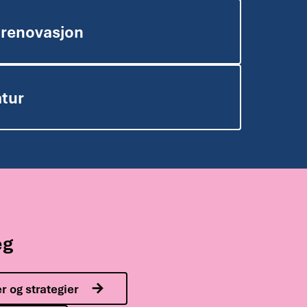
 renovasjon
atur
eg
r og strategier