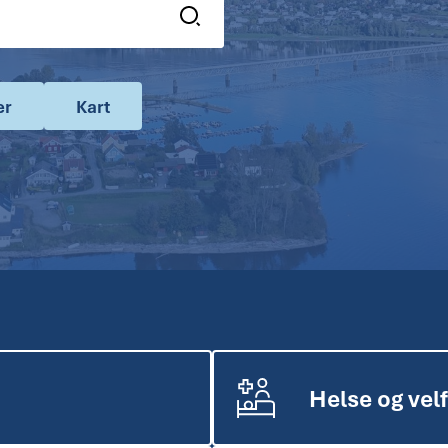
er
Kart
Helse og vel