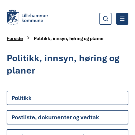
Søk
Meny
Lillehammer kommune
Du er her:
Forside
Politikk, innsyn, høring og planer
Politikk, innsyn, høring og
planer
Politikk
Postliste, dokumenter og vedtak