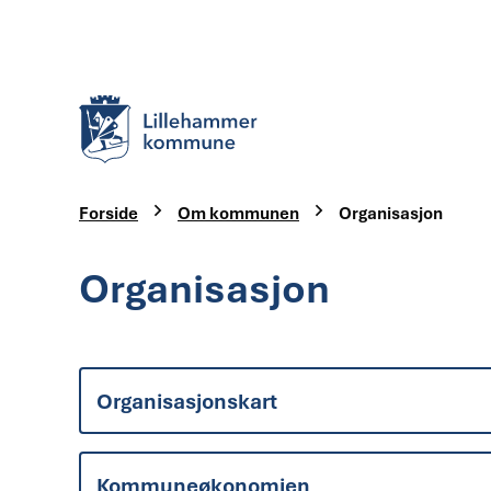
Lillehammer kommune
Du er her:
Forside
Om kommunen
Organisasjon
Organisasjon
Organisasjonskart
Kommuneøkonomien