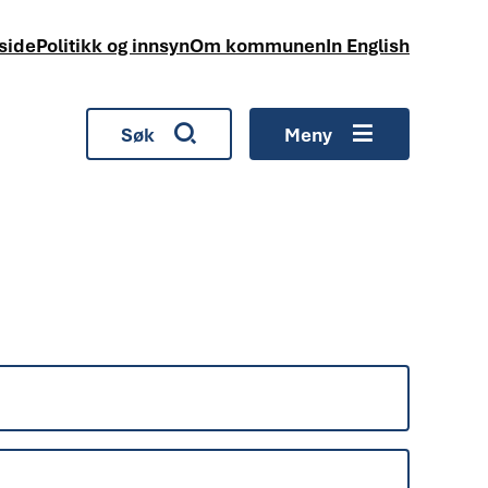
side
Politikk og innsyn
Om kommunen
In English
Søk
Meny