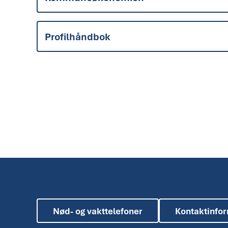
Profilhåndbok
Nød- og vakttelefoner
Kontaktinfo