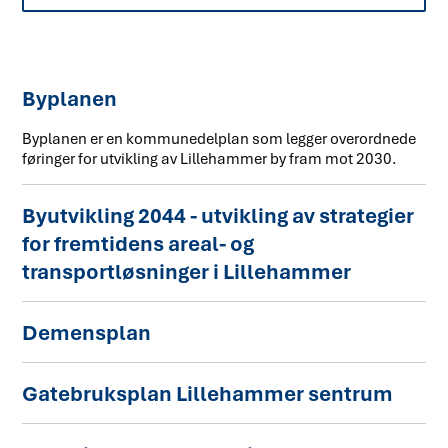
R
e
Byplanen
s
Byplanen er en kommunedelplan som legger overordnede
u
føringer for utvikling av Lillehammer by fram mot 2030.
l
t
Byutvikling 2044 - utvikling av strategier
for fremtidens areal- og
a
transportløsninger i Lillehammer
t
Demensplan
Gatebruksplan Lillehammer sentrum