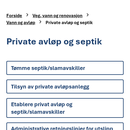
Du er her:
Forside
Veg, vann og renovasjon
Vann og avløp
Private avløp og septik
Private avløp og septik
Tømme septik/slamavskiller
Tilsyn av private avløpsanlegg
Etablere privat avløp og
septik/slamavskiller
Administrative retningslinjer for utslipp