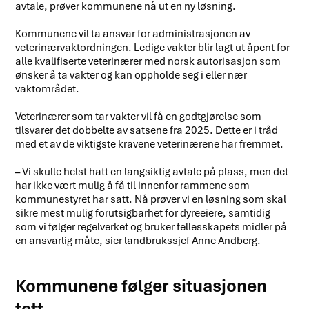
avtale, prøver kommunene nå ut en ny løsning.
Kommunene vil ta ansvar for administrasjonen av
veterinærvaktordningen. Ledige vakter blir lagt ut åpent for
alle kvalifiserte veterinærer med norsk autorisasjon som
ønsker å ta vakter og kan oppholde seg i eller nær
vaktområdet.
Veterinærer som tar vakter vil få en godtgjørelse som
tilsvarer det dobbelte av satsene fra 2025. Dette er i tråd
med et av de viktigste kravene veterinærene har fremmet.
– Vi skulle helst hatt en langsiktig avtale på plass, men det
har ikke vært mulig å få til innenfor rammene som
kommunestyret har satt. Nå prøver vi en løsning som skal
sikre mest mulig forutsigbarhet for dyreeiere, samtidig
som vi følger regelverket og bruker fellesskapets midler på
en ansvarlig måte, sier landbrukssjef Anne Andberg.
Kommunene følger situasjonen
tett