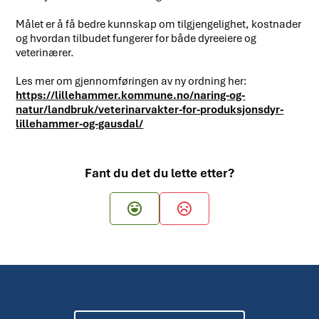
Målet er å få bedre kunnskap om tilgjengelighet, kostnader
og hvordan tilbudet fungerer for både dyreeiere og
veterinærer.
Les mer om gjennomføringen av ny ordning her:
https://lillehammer.kommune.no/naring-og-
natur/landbruk/veterinarvakter-for-produksjonsdyr-
lillehammer-og-gausdal/
Fant du det du lette etter?
Ja
Nei