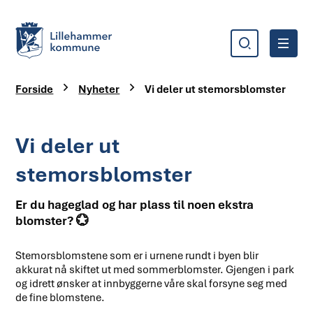
Søk
Meny
Lillehammer kommune
Du er her:
Forside
Nyheter
Vi deler ut stemorsblomster
Vi deler ut
stemorsblomster
Er du hageglad og har plass til noen ekstra
blomster? 💮
Stemorsblomstene som er i urnene rundt i byen blir
akkurat nå skiftet ut med sommerblomster. Gjengen i park
og idrett ønsker at innbyggerne våre skal forsyne seg med
de fine blomstene.